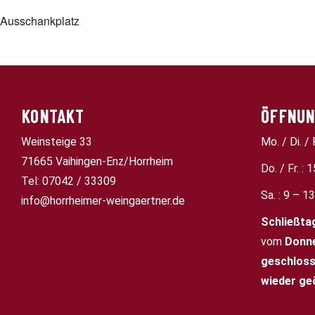
Ausschankplatz
KONTAKT
ÖFFNUN
Weinsteige 33
Mo. / Di. / 
71665 Vaihingen-Enz/Horrheim
Do. / Fr. : 
Tel: 07042 / 33309
Sa. : 9 – 1
info@horrheimer-weingaertner.de
Schließta
vom
Donne
geschloss
wieder ge