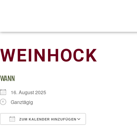
WEINHOCK
WANN
16. August 2025
Ganztägig
ZUM KALENDER HINZUFÜGEN
ICS herunterladen
Google Kalender
iCalendar
Office 365
Outlook Live