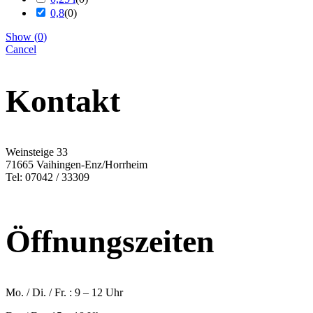
0,8
(
0
)
Show
(
0
)
Cancel
Kontakt
Weinsteige 33
71665 Vaihingen-Enz/Horrheim
Tel: 07042 / 33309
info@horrheimer-weingaertner.de
Öffnungszeiten
Mo. / Di. / Fr. : 9 – 12 Uhr