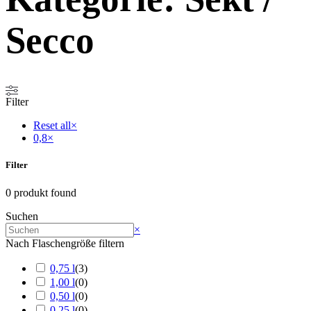
Secco
Filter
Reset all
×
0,8
×
Filter
0
produkt found
Suchen
Search
×
Nach Flaschengröße filtern
0,75 l
(
3
)
1,00 l
(
0
)
0,50 l
(
0
)
0,25 l
(
0
)