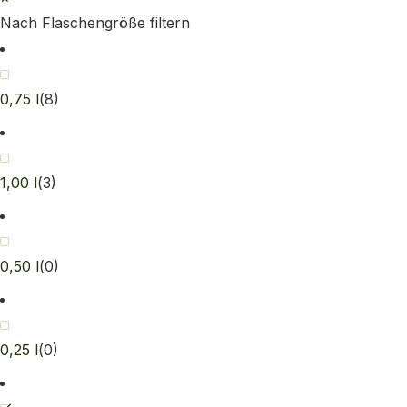
Nach Flaschengröße filtern
0,75 l
(
8
)
1,00 l
(
3
)
0,50 l
(
0
)
0,25 l
(
0
)