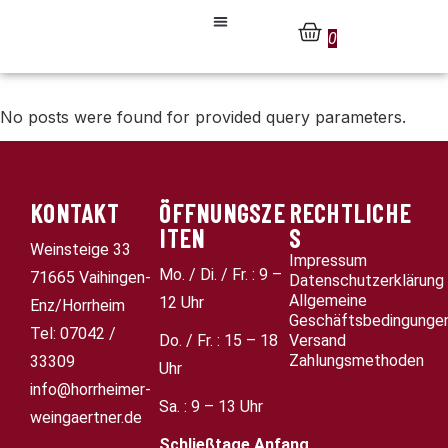
0
No posts were found for provided query parameters.
KONTAKT
ÖFFNUNGSZE
RECHTLICHE
ITEN
S
Weinsteige 33
Impressum
Mo. / Di. / Fr. : 9 –
71665 Vaihingen-
Datenschutzerklärung
Allgemeine
12 Uhr
Enz/Horrheim
Geschäftsbedingunge
Tel: 07042 /
Do. / Fr. : 15 – 18
Versand
Zahlungsmethoden
33309
Uhr
info@horrheimer-
Sa. : 9 – 13 Uhr
weingaertner.de
Schließtage
Anfang