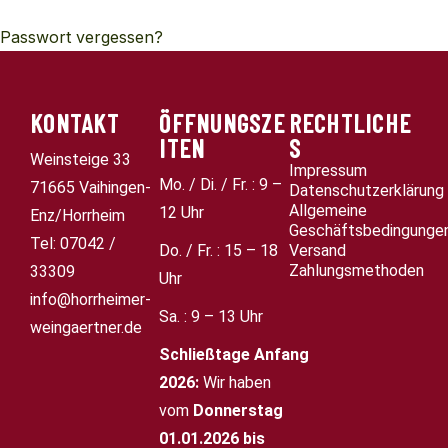
Passwort vergessen?
KONTAKT
ÖFFNUNGSZE
RECHTLICHE
ITEN
S
Weinsteige 33
Impressum
Mo. / Di. / Fr. : 9 –
71665 Vaihingen-
Datenschutzerklärung
Allgemeine
12 Uhr
Enz/Horrheim
Geschäftsbedingunge
Tel: 07042 /
Do. / Fr. : 15 – 18
Versand
Zahlungsmethoden
33309
Uhr
info@horrheimer-
Sa. : 9 – 13 Uhr
weingaertner.de
Schließtage
Anfang
2026:
Wir haben
vom
Donnerstag
01.01.2026 bis