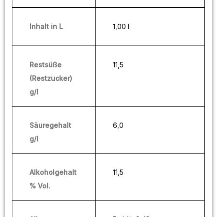
Inhalt in L
1,00 l
Restsüße
11,5
(Restzucker)
g/l
Säuregehalt
6,0
g/l
Alkoholgehalt
11,5
% Vol.