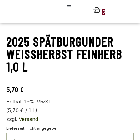
0
2025 SPÄTBURGUNDER
WEISSHERBST FEINHERB
1,0 L
5,70
€
Enthält 19% MwSt.
(
5,70
€
/ 1 L)
zzgl.
Versand
Lieferzeit: nicht angegeben