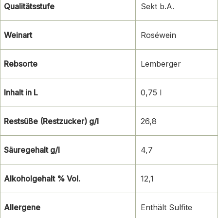
Qualitätsstufe
Sekt b.A.
Weinart
Roséwein
Rebsorte
Lemberger
Inhalt in L
0,75 l
Restsüße (Restzucker) g/l
26,8
Säuregehalt g/l
4,7
Alkoholgehalt % Vol.
12,1
Allergene
Enthält Sulfite