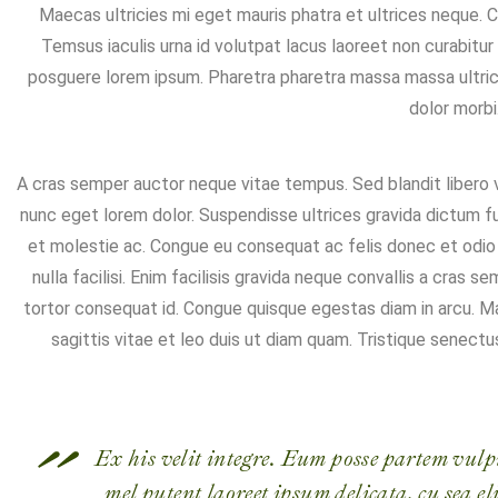
Maecas ultricies mi eget mauris phatra et ultrices neque. 
Temsus iaculis urna id volutpat lacus laoreet non curabitu
posguere lorem ipsum. Pharetra pharetra massa massa ultricie
dolor morbi
A cras semper auctor neque vitae tempus. Sed blandit libero v
nunc eget lorem dolor. Suspendisse ultrices gravida dictum f
et molestie ac. Congue eu consequat ac felis donec et odio
nulla facilisi. Enim facilisis gravida neque convallis a cra
tortor consequat id. Congue quisque egestas diam in arcu. M
sagittis vitae et leo duis ut diam quam. Tristique senectu
Ex his velit integre. Eum posse partem vulp
mel putent laoreet ipsum delicata, cu sea 