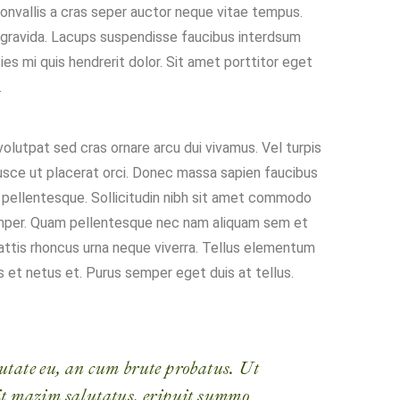
Convallis a cras seper auctor neque vitae tempus.
r gravida. Lacups suspendisse faucibus interdsum
s mi quis hendrerit dolor. Sit amet porttitor eget
.
olutpat sed cras ornare arcu dui vivamus. Vel turpis
usce ut placerat orci. Donec massa sapien faucibus
 pellentesque. Sollicitudin nibh sit amet commodo
s semper. Quam pellentesque nec nam aliquam sem et
attis rhoncus urna neque viverra. Tellus elementum
s et netus et. Purus semper eget duis at tellus.
utate eu, an cum brute probatus. Ut
elit mazim salutatus, eripuit summo