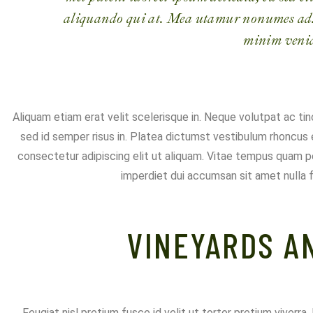
aliquando qui at. Mea utamur nonumes ad. 
minim veni
Aliquam etiam erat velit scelerisque in. Neque volutpat ac tin
sed id semper risus in. Platea dictumst vestibulum rhoncus 
consectetur adipiscing elit ut aliquam. Vitae tempus quam p
imperdiet dui accumsan sit amet nulla f
VINEYARDS A
Feugiat nisl pretium fusce id velit ut tortor pretium viverra.