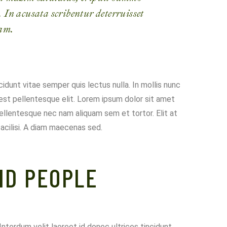
In acusata scribentur deterruisset
am.
cidunt vitae semper quis lectus nulla. In mollis nunc
est pellentesque elit. Lorem ipsum dolor sit amet
ellentesque nec nam aliquam sem et tortor. Elit at
acilisi. A diam maecenas sed.
ND PEOPLE
 Interdum velit laoreet id donec ultrices tincidunt.