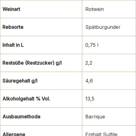
Weinart
Rotwein
Rebsorte
Spätburgunder
Inhalt in L
0,75 l
Restsüße (Restzucker) g/l
2,2
Säuregehalt g/l
4,6
Alkoholgehalt % Vol.
13,5
Ausbaumethode
Barrique
Allergene
Enthält Sulfite